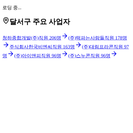
로딩 중...
달서구 주요 사업자
청하종합개발(주)
직원
206
명
(주)떡파는사람들
직원
178
명
주식회사한국비엔씨
직원
163
명
(주)대림프라콘
직원
97
명
(주)아이앤피
직원
96
명
(주)스누콘
직원
96
명