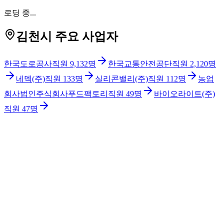
로딩 중...
김천시 주요 사업자
한국도로공사
직원
9,132
명
한국교통안전공단
직원
2,120
명
네덱(주)
직원
133
명
실리콘밸리(주)
직원
112
명
농업
회사법인주식회사푸드팩토리
직원
49
명
바이오라이트(주)
직원
47
명