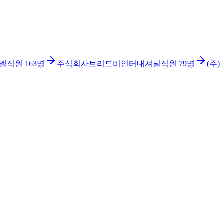
이엘
직원
163
명
주식회사브리드비인터내셔널
직원
79
명
(주)