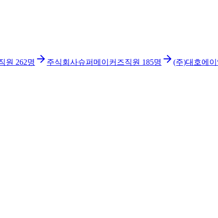
직원
262
명
주식회사슈퍼메이커즈
직원
185
명
(주)대호에