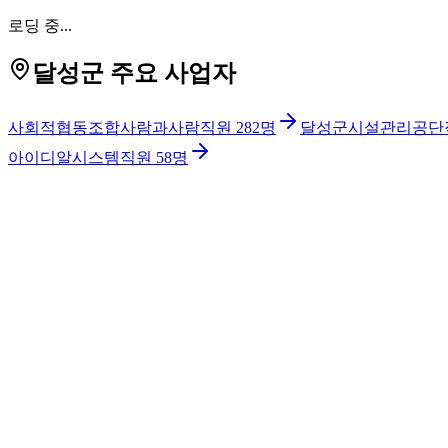
로딩 중...
달성군 주요 사업자
사회적협동조합사람과사람
직원
282
명
달성군시설관리공단
아이디알시스템
직원
58
명