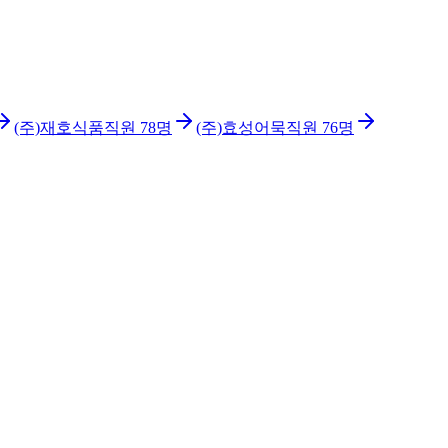
(주)재호식품
직원
78
명
(주)효성어묵
직원
76
명