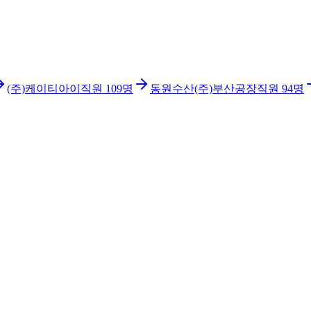
(주)케이티아이
직원
109
명
동원수산(주)부산공장
직원
94
명