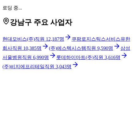
로딩 중...
강남구 주요 사업자
현대모비스(주)
직원
12,187
명
쿠팡로지스틱스서비스유한
회사
직원
10,385
명
(주)에스텍시스템
직원
9,590
명
삼성
서울병원
직원
6,990
명
롯데하이마트(주)
직원
3,616
명
(주)비지에프리테일
직원
3,043
명