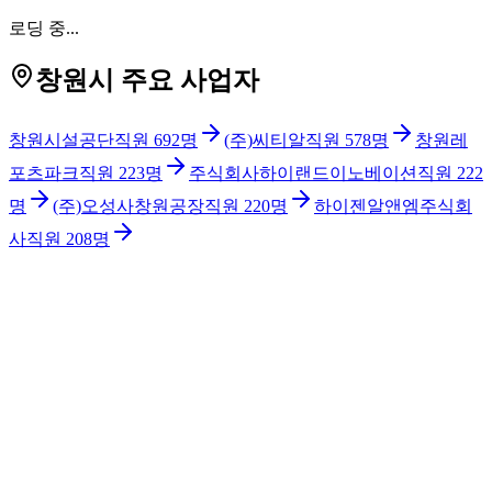
로딩 중...
창원시 주요 사업자
창원시설공단
직원
692
명
(주)씨티알
직원
578
명
창원레
포츠파크
직원
223
명
주식회사하이랜드이노베이션
직원
222
명
(주)오성사창원공장
직원
220
명
하이젠알앤엠주식회
사
직원
208
명