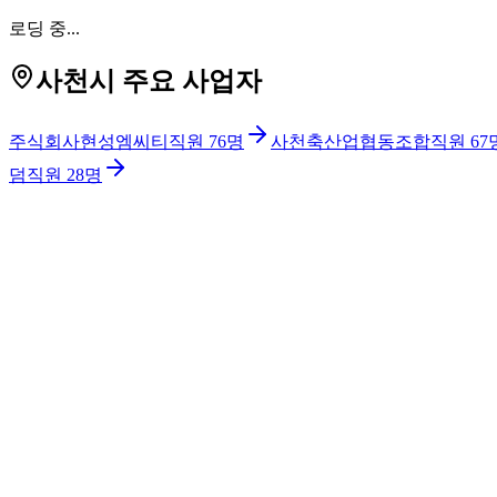
로딩 중...
사천시 주요 사업자
주식회사현성엠씨티
직원
76
명
사천축산업협동조합
직원
67
덤
직원
28
명