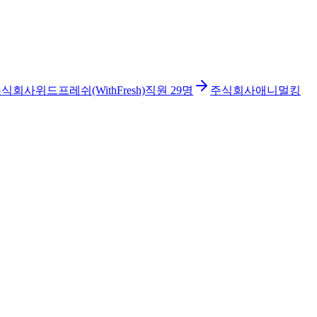
식회사위드프레쉬(WithFresh)
직원
29
명
주식회사애니멀킹