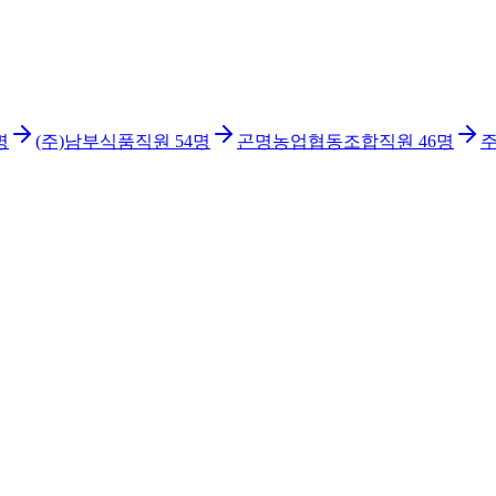
명
(주)남부식품
직원
54
명
곤명농업협동조합
직원
46
명
주