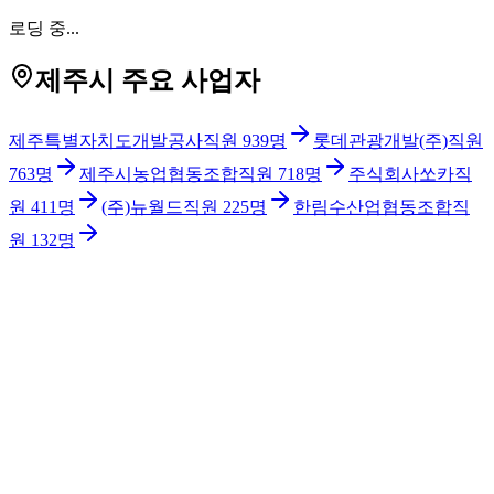
로딩 중...
제주시 주요 사업자
제주특별자치도개발공사
직원
939
명
롯데관광개발(주)
직원
763
명
제주시농업협동조합
직원
718
명
주식회사쏘카
직
원
411
명
(주)뉴월드
직원
225
명
한림수산업협동조합
직
원
132
명