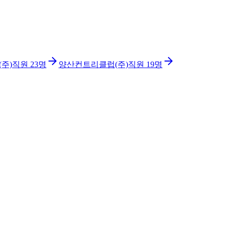
주)
직원
23
명
양산컨트리클럽(주)
직원
19
명