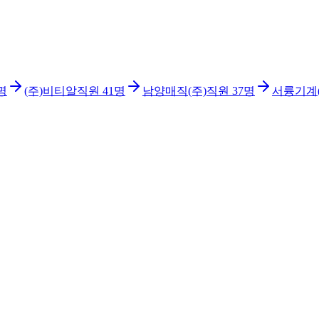
명
(주)비티알
직원
41
명
남양매직(주)
직원
37
명
서륭기계(