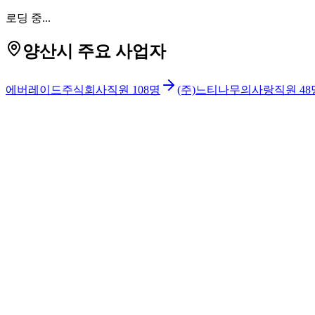
로딩 중...
양산시 주요 사업자
에버레이드주식회사
직원
108
명
(주)느티나무의사랑
직원
48