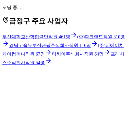
로딩 중...
금정구 주요 사업자
부산대학교산학협력단
직원
461
명
(주)파크랜드
직원
310
명
경남고속뉴부산관광주식회사
직원
116
명
(주)티에이치
케이컴퍼니
직원
67
명
티씨이주식회사
직원
64
명
프레시
스주식회사
직원
54
명