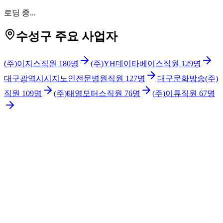
로딩 중...
수성구 주요 사업자
(주)이지스
직원
180
명
(주)YH데이타베이스
직원
129
명
대구광역시시지노인전문병원
직원
127
명
대구문화방송(주)
직원
109
명
(주)태영모터스
직원
76
명
(주)이튜
직원
67
명