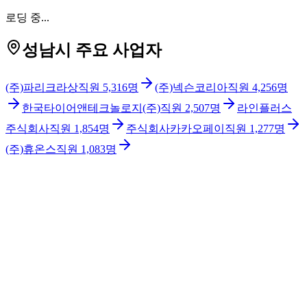
로딩 중...
성남시 주요 사업자
(주)파리크라상
직원
5,316
명
(주)넥슨코리아
직원
4,256
명
한국타이어앤테크놀로지(주)
직원
2,507
명
라인플러스
주식회사
직원
1,854
명
주식회사카카오페이
직원
1,277
명
(주)휴온스
직원
1,083
명