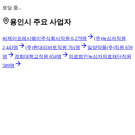
로딩 중...
용인시 주요 사업자
씨제이프레시웨이주식회사
직원
6,279
명
(주)녹십자
직원
2,443
명
(주)현대리바트
직원
761
명
일양약품(주)
직원
659
명
경희대학교
직원
654
명
의료법인녹십자의료재단
직원
589
명