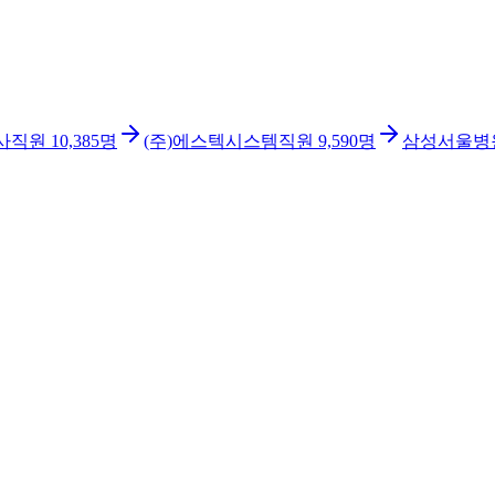
사
직원
10,385
명
(주)에스텍시스템
직원
9,590
명
삼성서울병