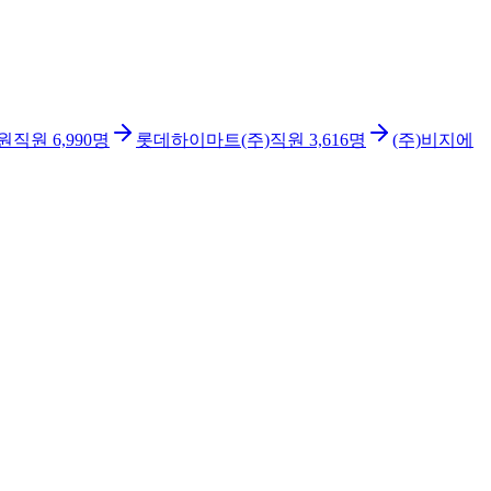
원
직원
6,990
명
롯데하이마트(주)
직원
3,616
명
(주)비지에