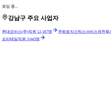
로딩 중...
강남구 주요 사업자
현대모비스(주)
직원
12,187
명
쿠팡로지스틱스서비스유한회
프리테일
직원
3,043
명