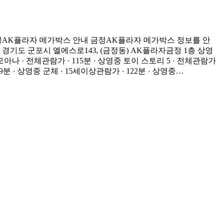
정AK플라자 메가박스 안내 금정AK플라자 메가박스 정보를 안
기도 군포시 엘에스로143, (금정동) AK플라자금정 1층 상영
나 · 전체관람가 · 115분 · 상영중 토이 스토리 5 · 전체관람가
09분 · 상영중 군체 · 15세이상관람가 · 122분 · 상영중…