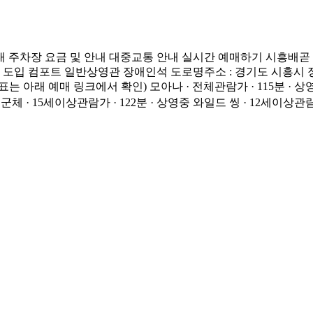
내 주차장 요금 및 안내 대중교통 안내 실시간 예매하기 시흥배곧
도입 컴포트 일반상영관 장애인석 도로명주소 : 경기도 시흥시 정왕동 
래 예매 링크에서 확인) 모아나 · 전체관람가 · 115분 · 상영중 토
영중 군체 · 15세이상관람가 · 122분 · 상영중 와일드 씽 · 12세이