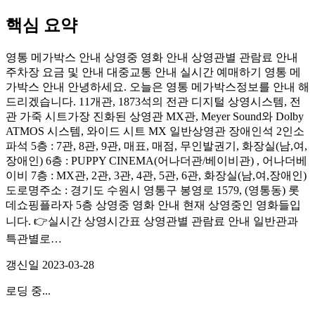
핵심 요약
영통 메가박스 안내 상영중 영화 안내 상영관별 관람료 안내
주차장 요금 및 안내 대중교통 안내 실시간 예매하기 영통 메
가박스 안내 안녕하세요. 오늘은 영통 메가박스정보를 안내 해
드리겠습니다. 11개관, 1873석의 전관 디지털 상영시스템, 전
관 가죽 시트가장 진화된 상영관 MX관, Meyer Sound와 Dolby
ATMOS 시스템, 와이드 시트 MX 일반상영관 장애인석 2인소
파석 5층 : 7관, 8관, 9관, 매표, 매점, 무인발권기, 화장실(남,여,
장애인) 6층 : PUPPY CINEMA(어나더관/베이비관) , 어나더베
이비 7층 : MX관, 2관, 3관, 4관, 5관, 6관, 화장실(남,여,장애인)
도로명주소 : 경기도 수원시 영통구 봉영로 1579, (영통동) 롯
데쇼핑플라자 5층 상영중 영화 안내 현재 상영중인 영화들입
니다. 👉실시간 상영시간표 상영관별 관람료 안내 일반관과
특관별로…
갱신일
2023-03-28
로딩 중...