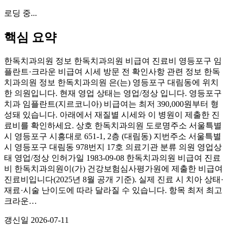
로딩 중...
핵심 요약
한독치과의원 정보 한독치과의원 비급여 진료비 영등포구 임
플란트·크라운 비급여 시세 방문 전 확인사항 관련 정보 한독
치과의원 정보 한독치과의원 은(는) 영등포구 대림동에 위치
한 의원입니다. 현재 영업 상태는 영업/정상 입니다. 영등포구
치과 임플란트(지르코니아) 비급여는 최저 390,000원부터 형
성돼 있습니다. 아래에서 재질별 시세와 이 병원이 제출한 진
료비를 확인하세요. 상호 한독치과의원 도로명주소 서울특별
시 영등포구 시흥대로 651-1, 2층 (대림동) 지번주소 서울특별
시 영등포구 대림동 978번지 17호 의료기관 분류 의원 영업상
태 영업/정상 인허가일 1983-09-08 한독치과의원 비급여 진료
비 한독치과의원이(가) 건강보험심사평가원에 제출한 비급여
진료비입니다(2025년 8월 공개 기준). 실제 진료 시 치아 상태·
재료·시술 난이도에 따라 달라질 수 있습니다. 항목 최저 최고
크라운…
갱신일
2026-07-11