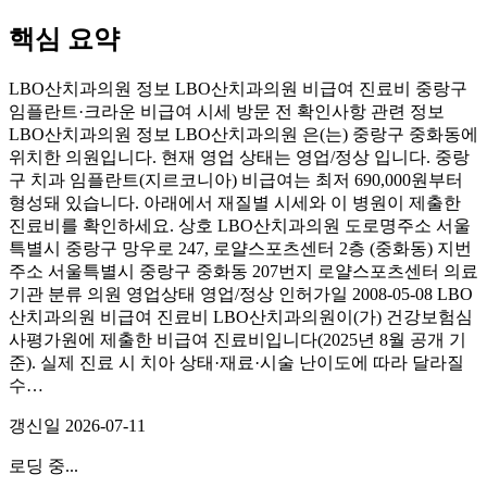
핵심 요약
LBO산치과의원 정보 LBO산치과의원 비급여 진료비 중랑구
임플란트·크라운 비급여 시세 방문 전 확인사항 관련 정보
LBO산치과의원 정보 LBO산치과의원 은(는) 중랑구 중화동에
위치한 의원입니다. 현재 영업 상태는 영업/정상 입니다. 중랑
구 치과 임플란트(지르코니아) 비급여는 최저 690,000원부터
형성돼 있습니다. 아래에서 재질별 시세와 이 병원이 제출한
진료비를 확인하세요. 상호 LBO산치과의원 도로명주소 서울
특별시 중랑구 망우로 247, 로얄스포츠센터 2층 (중화동) 지번
주소 서울특별시 중랑구 중화동 207번지 로얄스포츠센터 의료
기관 분류 의원 영업상태 영업/정상 인허가일 2008-05-08 LBO
산치과의원 비급여 진료비 LBO산치과의원이(가) 건강보험심
사평가원에 제출한 비급여 진료비입니다(2025년 8월 공개 기
준). 실제 진료 시 치아 상태·재료·시술 난이도에 따라 달라질
수…
갱신일
2026-07-11
로딩 중...