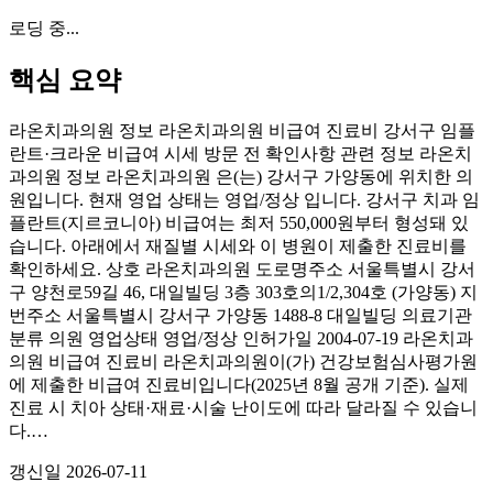
로딩 중...
핵심 요약
라온치과의원 정보 라온치과의원 비급여 진료비 강서구 임플
란트·크라운 비급여 시세 방문 전 확인사항 관련 정보 라온치
과의원 정보 라온치과의원 은(는) 강서구 가양동에 위치한 의
원입니다. 현재 영업 상태는 영업/정상 입니다. 강서구 치과 임
플란트(지르코니아) 비급여는 최저 550,000원부터 형성돼 있
습니다. 아래에서 재질별 시세와 이 병원이 제출한 진료비를
확인하세요. 상호 라온치과의원 도로명주소 서울특별시 강서
구 양천로59길 46, 대일빌딩 3층 303호의1/2,304호 (가양동) 지
번주소 서울특별시 강서구 가양동 1488-8 대일빌딩 의료기관
분류 의원 영업상태 영업/정상 인허가일 2004-07-19 라온치과
의원 비급여 진료비 라온치과의원이(가) 건강보험심사평가원
에 제출한 비급여 진료비입니다(2025년 8월 공개 기준). 실제
진료 시 치아 상태·재료·시술 난이도에 따라 달라질 수 있습니
다.…
갱신일
2026-07-11