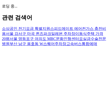
로딩 중...
관련 검색어
소상공인 전기요금 특별지원
스피드메이트 에어컨가스 충전비
용
서울 강서구 마곡 퀸즈파크일레븐 주차장
이동식주택 가격
20평
서울 영등포구 여의도 MBC문화인형센터
요실금수술전문
병원
부산 남구 용호동 W스퀘어주차장
고속버스통합예매