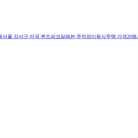
용
서울 강서구 마곡 퀸즈파크일레븐 주차장
이동식주택 가격20평