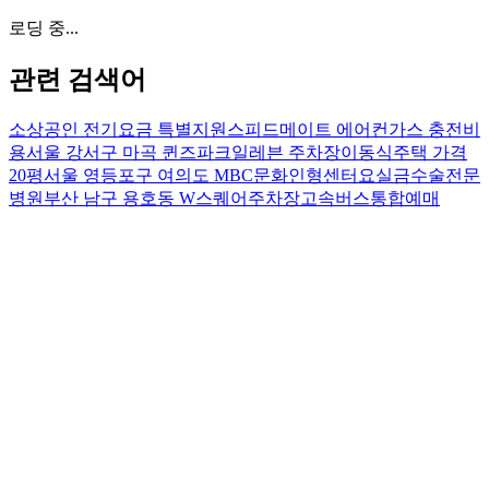
로딩 중...
관련 검색어
소상공인 전기요금 특별지원
스피드메이트 에어컨가스 충전비
용
서울 강서구 마곡 퀸즈파크일레븐 주차장
이동식주택 가격
20평
서울 영등포구 여의도 MBC문화인형센터
요실금수술전문
병원
부산 남구 용호동 W스퀘어주차장
고속버스통합예매