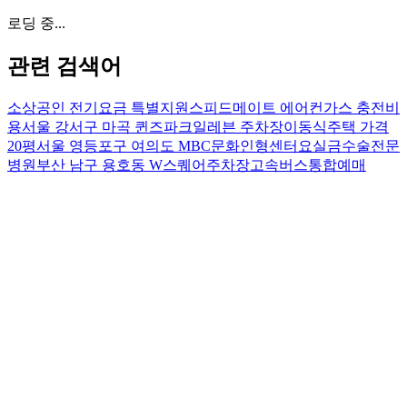
로딩 중...
관련 검색어
소상공인 전기요금 특별지원
스피드메이트 에어컨가스 충전비
용
서울 강서구 마곡 퀸즈파크일레븐 주차장
이동식주택 가격
20평
서울 영등포구 여의도 MBC문화인형센터
요실금수술전문
병원
부산 남구 용호동 W스퀘어주차장
고속버스통합예매