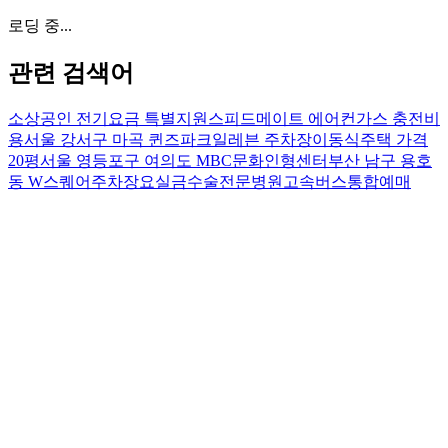
로딩 중...
관련 검색어
소상공인 전기요금 특별지원
스피드메이트 에어컨가스 충전비
용
서울 강서구 마곡 퀸즈파크일레븐 주차장
이동식주택 가격
20평
서울 영등포구 여의도 MBC문화인형센터
부산 남구 용호
동 W스퀘어주차장
요실금수술전문병원
고속버스통합예매