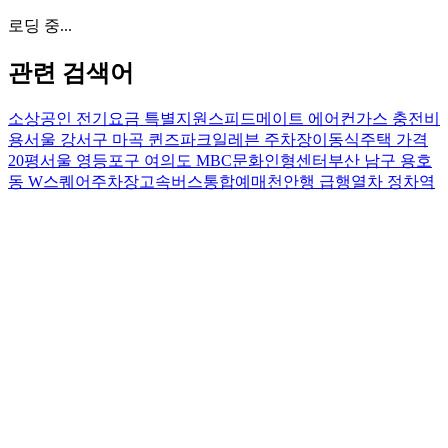
로딩 중...
관련 검색어
소상공인 전기요금 특별지원
스피드메이트 에어컨가스 충전비
용
서울 강서구 마곡 퀸즈파크일레븐 주차장
이동식주택 가격
20평
서울 영등포구 여의도 MBC문화인형센터
부산 남구 용호
동 W스퀘어주차장
고속버스통합예매
천안행 급행열차 정차역