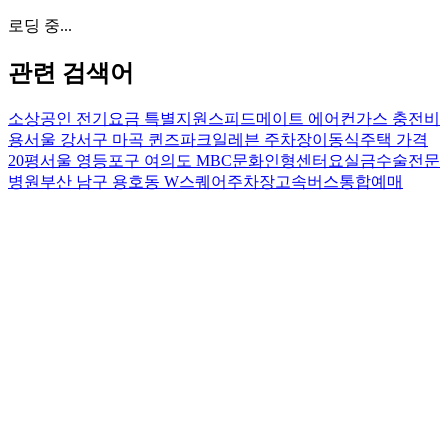
로딩 중...
관련 검색어
소상공인 전기요금 특별지원
스피드메이트 에어컨가스 충전비
용
서울 강서구 마곡 퀸즈파크일레븐 주차장
이동식주택 가격
20평
서울 영등포구 여의도 MBC문화인형센터
요실금수술전문
병원
부산 남구 용호동 W스퀘어주차장
고속버스통합예매