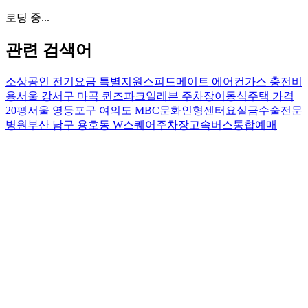
로딩 중...
관련 검색어
소상공인 전기요금 특별지원
스피드메이트 에어컨가스 충전비
용
서울 강서구 마곡 퀸즈파크일레븐 주차장
이동식주택 가격
20평
서울 영등포구 여의도 MBC문화인형센터
요실금수술전문
병원
부산 남구 용호동 W스퀘어주차장
고속버스통합예매