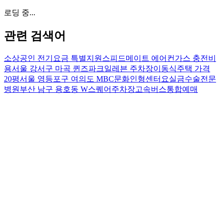
로딩 중...
관련 검색어
소상공인 전기요금 특별지원
스피드메이트 에어컨가스 충전비
용
서울 강서구 마곡 퀸즈파크일레븐 주차장
이동식주택 가격
20평
서울 영등포구 여의도 MBC문화인형센터
요실금수술전문
병원
부산 남구 용호동 W스퀘어주차장
고속버스통합예매