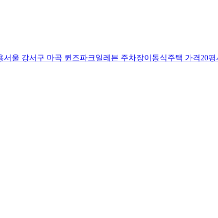
용
서울 강서구 마곡 퀸즈파크일레븐 주차장
이동식주택 가격20평