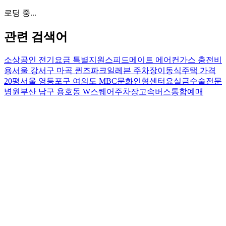
로딩 중...
관련 검색어
소상공인 전기요금 특별지원
스피드메이트 에어컨가스 충전비
용
서울 강서구 마곡 퀸즈파크일레븐 주차장
이동식주택 가격
20평
서울 영등포구 여의도 MBC문화인형센터
요실금수술전문
병원
부산 남구 용호동 W스퀘어주차장
고속버스통합예매