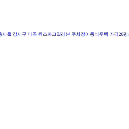
용
서울 강서구 마곡 퀸즈파크일레븐 주차장
이동식주택 가격20평