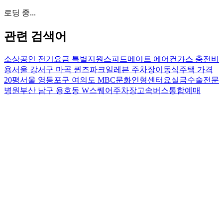
로딩 중...
관련 검색어
소상공인 전기요금 특별지원
스피드메이트 에어컨가스 충전비
용
서울 강서구 마곡 퀸즈파크일레븐 주차장
이동식주택 가격
20평
서울 영등포구 여의도 MBC문화인형센터
요실금수술전문
병원
부산 남구 용호동 W스퀘어주차장
고속버스통합예매