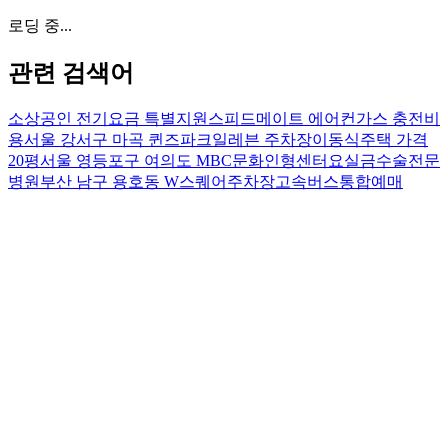
로딩 중...
관련 검색어
소상공인 전기요금 특별지원
스피드메이트 에어컨가스 충전비
용
서울 강서구 마곡 퀸즈파크일레븐 주차장
이동식주택 가격
20평
서울 영등포구 여의도 MBC문화인형센터
요실금수술전문
병원
부산 남구 용호동 W스퀘어주차장
고속버스통합예매