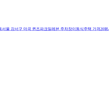
용
서울 강서구 마곡 퀸즈파크일레븐 주차장
이동식주택 가격20평