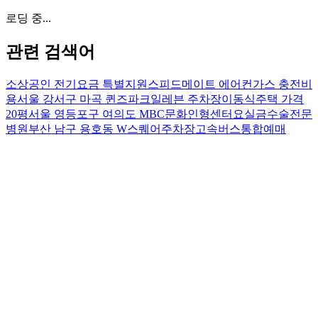
로딩 중...
관련 검색어
소상공인 전기요금 특별지원
스피드메이트 에어컨가스 충전비
용
서울 강서구 마곡 퀸즈파크일레븐 주차장
이동식주택 가격
20평
서울 영등포구 여의도 MBC문화인형센터
요실금수술전문
병원
부산 남구 용호동 W스퀘어주차장
고속버스통합예매