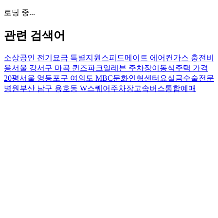
로딩 중...
관련 검색어
소상공인 전기요금 특별지원
스피드메이트 에어컨가스 충전비
용
서울 강서구 마곡 퀸즈파크일레븐 주차장
이동식주택 가격
20평
서울 영등포구 여의도 MBC문화인형센터
요실금수술전문
병원
부산 남구 용호동 W스퀘어주차장
고속버스통합예매