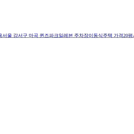
용
서울 강서구 마곡 퀸즈파크일레븐 주차장
이동식주택 가격20평