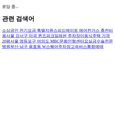
로딩 중...
관련 검색어
소상공인 전기요금 특별지원
스피드메이트 에어컨가스 충전비
용
서울 강서구 마곡 퀸즈파크일레븐 주차장
이동식주택 가격
20평
서울 영등포구 여의도 MBC문화인형센터
요실금수술전문
병원
부산 남구 용호동 W스퀘어주차장
고속버스통합예매