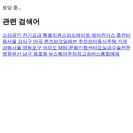
로딩 중...
관련 검색어
소상공인 전기요금 특별지원
스피드메이트 에어컨가스 충전비
용
서울 강서구 마곡 퀸즈파크일레븐 주차장
이동식주택 가격
20평
서울 영등포구 여의도 MBC문화인형센터
요실금수술전문
병원
부산 남구 용호동 W스퀘어주차장
고속버스통합예매