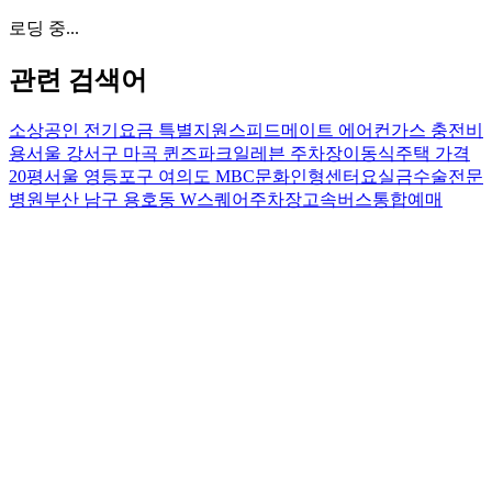
로딩 중...
관련 검색어
소상공인 전기요금 특별지원
스피드메이트 에어컨가스 충전비
용
서울 강서구 마곡 퀸즈파크일레븐 주차장
이동식주택 가격
20평
서울 영등포구 여의도 MBC문화인형센터
요실금수술전문
병원
부산 남구 용호동 W스퀘어주차장
고속버스통합예매