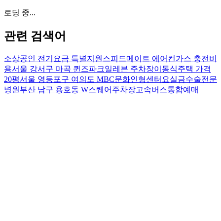
로딩 중...
관련 검색어
소상공인 전기요금 특별지원
스피드메이트 에어컨가스 충전비
용
서울 강서구 마곡 퀸즈파크일레븐 주차장
이동식주택 가격
20평
서울 영등포구 여의도 MBC문화인형센터
요실금수술전문
병원
부산 남구 용호동 W스퀘어주차장
고속버스통합예매