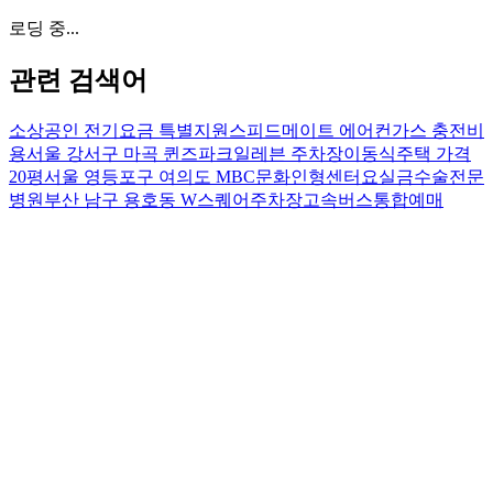
로딩 중...
관련 검색어
소상공인 전기요금 특별지원
스피드메이트 에어컨가스 충전비
용
서울 강서구 마곡 퀸즈파크일레븐 주차장
이동식주택 가격
20평
서울 영등포구 여의도 MBC문화인형센터
요실금수술전문
병원
부산 남구 용호동 W스퀘어주차장
고속버스통합예매