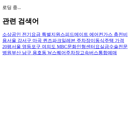
로딩 중...
관련 검색어
소상공인 전기요금 특별지원
스피드메이트 에어컨가스 충전비
용
서울 강서구 마곡 퀸즈파크일레븐 주차장
이동식주택 가격
20평
서울 영등포구 여의도 MBC문화인형센터
요실금수술전문
병원
부산 남구 용호동 W스퀘어주차장
고속버스통합예매