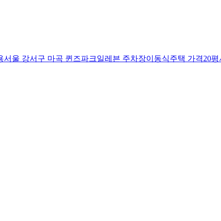
용
서울 강서구 마곡 퀸즈파크일레븐 주차장
이동식주택 가격20평