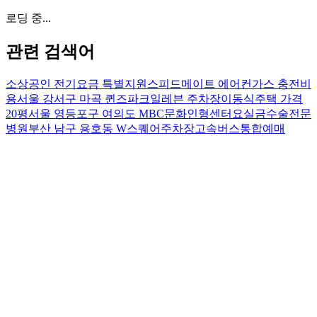
로딩 중...
관련 검색어
소상공인 전기요금 특별지원
스피드메이트 에어컨가스 충전비
용
서울 강서구 마곡 퀸즈파크일레븐 주차장
이동식주택 가격
20평
서울 영등포구 여의도 MBC문화인형센터
요실금수술전문
병원
부산 남구 용호동 W스퀘어주차장
고속버스통합예매