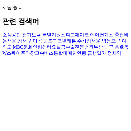
로딩 중...
관련 검색어
소상공인 전기요금 특별지원
스피드메이트 에어컨가스 충전비
용
서울 강서구 마곡 퀸즈파크일레븐 주차장
서울 영등포구 여
의도 MBC문화인형센터
요실금수술전문병원
부산 남구 용호동
W스퀘어주차장
고속버스통합예매
천안행 급행열차 정차역