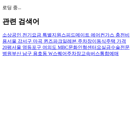
로딩 중...
관련 검색어
소상공인 전기요금 특별지원
스피드메이트 에어컨가스 충전비
용
서울 강서구 마곡 퀸즈파크일레븐 주차장
이동식주택 가격
20평
서울 영등포구 여의도 MBC문화인형센터
요실금수술전문
병원
부산 남구 용호동 W스퀘어주차장
고속버스통합예매