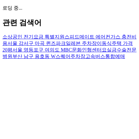
로딩 중...
관련 검색어
소상공인 전기요금 특별지원
스피드메이트 에어컨가스 충전비
용
서울 강서구 마곡 퀸즈파크일레븐 주차장
이동식주택 가격
20평
서울 영등포구 여의도 MBC문화인형센터
요실금수술전문
병원
부산 남구 용호동 W스퀘어주차장
고속버스통합예매