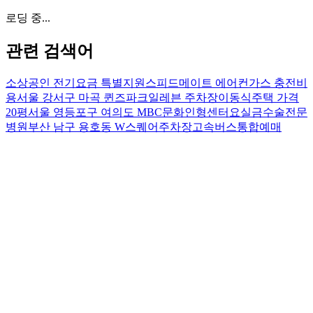
로딩 중...
관련 검색어
소상공인 전기요금 특별지원
스피드메이트 에어컨가스 충전비
용
서울 강서구 마곡 퀸즈파크일레븐 주차장
이동식주택 가격
20평
서울 영등포구 여의도 MBC문화인형센터
요실금수술전문
병원
부산 남구 용호동 W스퀘어주차장
고속버스통합예매